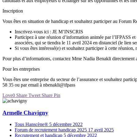
candidats et aux employeurs d’échanger sur les opportunités et les méti
Inscription
Vous êtes en situation de handicap et souhaitez participer au Forum
Inscrivez-vous ici : JE M’INSCRIS
Participez à une réunion d’information animée par l’IFPASS et 
associées, qui se tiendra le 11 avril 2024 en distanciel (le lien s
Si vous êtes intéressé(e) et souhaitez participer à cette réunion,
Pour plus d’informations, contactez Mme Nadia Benakli directement a
Pour les entreprises
Vous êtes une entreprise du secteur de l’assurance et souhaitez part
58 35 ou par email à nbenakli@ifpass
Love
0
Share
Tweet
Share
Pin
Armelle Chavigny
Tous Hanscène®
5 décembre 2022
Forum de recrutement handicap 2025
17 avril 2025
Recrutement et handicap
5 décembre 2022