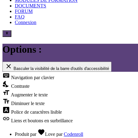
MODULES DE FORMATION
DOCUMENTS
FORUM
FAQ
Connexion
Options :
close
Basculer la visibilité de la barre d'outils d'accessibilité
keyboard
Navigation par clavier
nights_stay
Contraste
format_size
Augmenter le texte
text_fields
Diminuer le texte
font_download
Police de caractères lisible
link
Liens et boutons en surbrillance
favorite
Produit par
Love
par
Codenroll