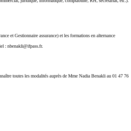
mmercial, juridique, informatique, comptabilité, RH, secrétariat, etc.).
nce et Gestionnaire assurance) et les formations en alternance
iel : nbenakli@ifpass.fr.
onnaître toutes les modalités auprès de Mme Nadia Benakli au 01 47 76