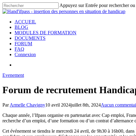
Skip
Appuyez sur Entrée pour rechercher ou
to
Fermer
main
content
rechercher
Menu
ACCUEIL
BLOG
MODULES DE FORMATION
DOCUMENTS
FORUM
FAQ
Connexion
rechercher
Evenement
Forum de recrutement Handica
Par
Armelle Chavigny
10 avril 2024
juillet 8th, 2024
Aucun commentai
Chaque année, l’Ifpass organise en partenariat avec Cap emploi, France
recherche d’un emploi, d’une formation ou d’un contrat d’alternance d
Cet événement se tiendra le mercredi 24 avril, de 9h30 à 16h00, dans l