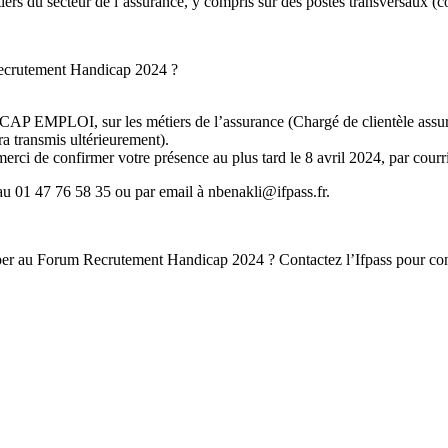
ers du secteur de l’assurance, y compris sur des postes transversaux (co
 Recrutement Handicap 2024 ?
CAP EMPLOI, sur les métiers de l’assurance (Chargé de clientèle assura
era transmis ultérieurement).
 merci de confirmer votre présence au plus tard le 8 avril 2024, par courr
u 01 47 76 58 35 ou par email à nbenakli@ifpass.fr.
iciper au Forum Recrutement Handicap 2024 ? Contactez l’Ifpass pour c